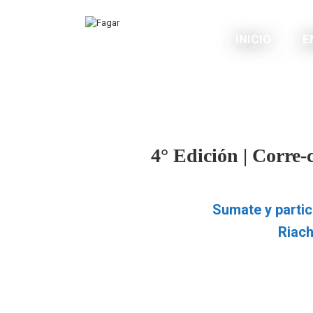
INICIO
E
4° Edición | Corre
Sumate y partic
Riach