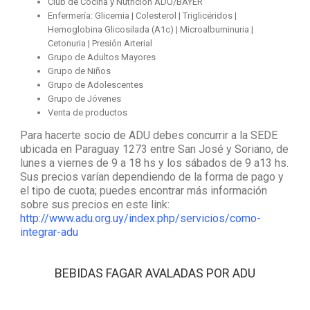
Club de Cocina y Nutrición ADU/BAYER
Enfermería: Glicemia | Colesterol | Triglicéridos |
Hemoglobina Glicosilada (A1c) | Microalbuminuria |
Cetonuria | Presión Arterial
Grupo de Adultos Mayores
Grupo de Niños
Grupo de Adolescentes
Grupo de Jóvenes
Venta de productos
Para hacerte socio de ADU debes concurrir a la SEDE
ubicada en Paraguay 1273 entre San José y Soriano, de
lunes a viernes de 9 a 18 hs y los sábados de 9 a13 hs.
Sus precios varían dependiendo de la forma de pago y
el tipo de cuota; puedes encontrar más información
sobre sus precios en este link:
http://www.adu.org.uy/index.php/servicios/como-
integrar-adu
BEBIDAS FAGAR AVALADAS POR ADU