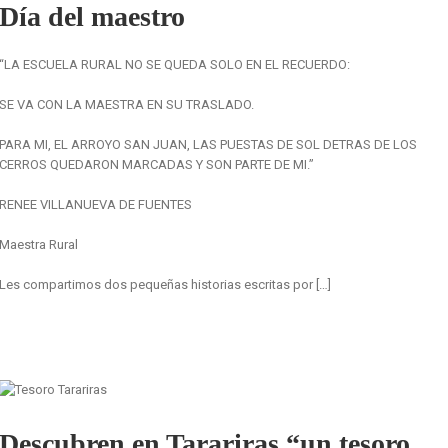
Día del maestro
“LA ESCUELA RURAL NO SE QUEDA SOLO EN EL RECUERDO:
SE VA CON LA MAESTRA EN SU TRASLADO.
PARA MI, EL ARROYO SAN JUAN, LAS PUESTAS DE SOL DETRAS DE LOS
CERROS QUEDARON MARCADAS Y SON PARTE DE MI.”
RENEE VILLANUEVA DE FUENTES
Maestra Rural
Les compartimos dos pequeñas historias escritas por […]
Descubren en Tarariras “un tesoro